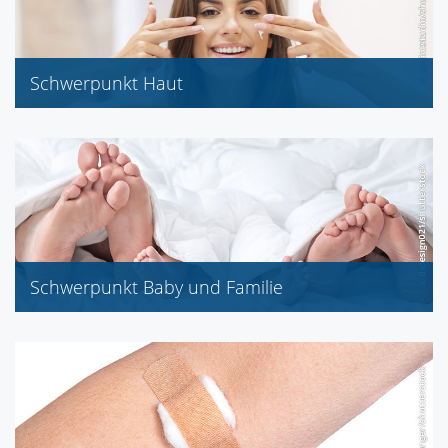
Schwerpunkt Haut
Avène
Dermasel (Fette), Dr. Hauschka
Eubos, Eucerin
La Roche-Posay, Olivenölpflege (Medipharma)
Schwerpunkt Baby und Familie