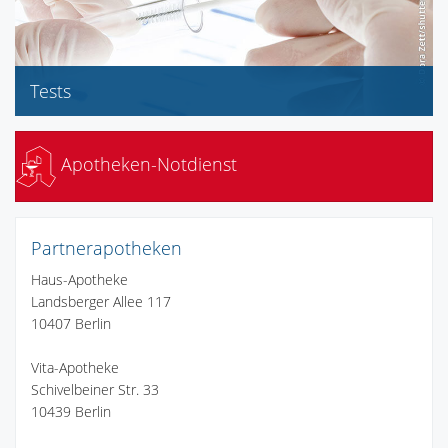
Tests
Blutdruckmessung
BMI (Body-Mass-Index)
Apotheken-Notdienst
Partnerapotheken
Haus-Apotheke
Landsberger Allee 117
10407 Berlin
Vita-Apotheke
Schivelbeiner Str. 33
10439 Berlin