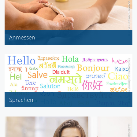
Anmessen
Bandagen
Kompressionsstrümpfe
Sprachen
Englisch
Türkisch
Russisch
Polnisch, Vietnamesisch