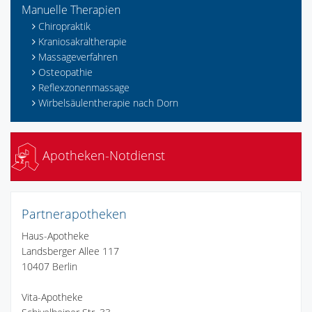
Manuelle Therapien
Chiropraktik
Kraniosakraltherapie
Massageverfahren
Osteopathie
Reflexzonenmassage
Wirbelsäulentherapie nach Dorn
Apotheken-Notdienst
Partnerapotheken
Haus-Apotheke
Landsberger Allee 117
10407 Berlin
Vita-Apotheke